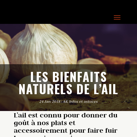
LES BIENFAITS
NATURELS DE L’AIL
24 Jan 2018
Ail
,
Infos et astuces
L’ail est connu pour donner du
goût à nos plats et
accessoirement pour faire fuir