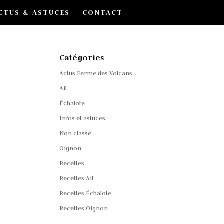
CTUS & ASTUCES
CONTACT
Catégories
Actus Ferme des Volcans
Ail
Échalote
Infos et astuces
Non classé
Oignon
Recettes
Recettes Ail
Recettes Échalote
Recettes Oignon