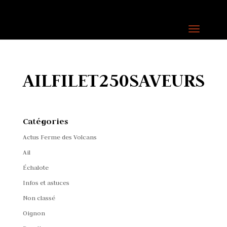
AILFILET250SAVEURS
Catégories
Actus Ferme des Volcans
Ail
Échalote
Infos et astuces
Non classé
Oignon