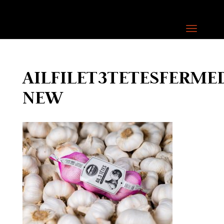
AILFILET3TETESFERME
NEW