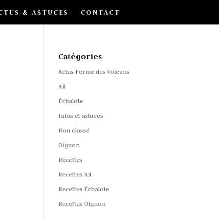
CTUS & ASTUCES
CONTACT
Catégories
Actus Ferme des Volcans
Ail
Échalote
Infos et astuces
Non classé
Oignon
Recettes
Recettes Ail
Recettes Échalote
Recettes Oignon