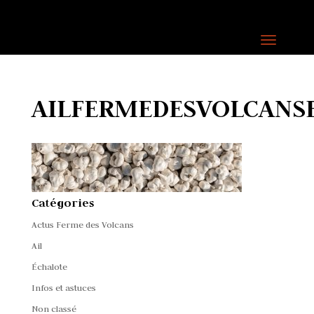
AILFERMEDESVOLCANS
Catégories
Actus Ferme des Volcans
Ail
Échalote
Infos et astuces
Non classé