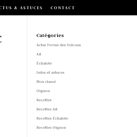
CTUS & ASTUCES
CONTACT
C
Catégories
Actus Ferme des Volcans
Ail
Échalote
Infos et astuces
Non classé
Oignon
Recettes
Recettes Ail
Recettes Échalote
Recettes Oignon