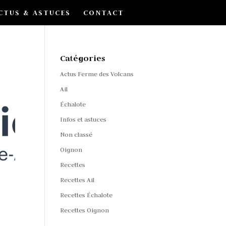
CTUS & ASTUCES
CONTACT
Catégories
Actus Ferme des Volcans
Ail
Échalote
Infos et astuces
Non classé
Oignon
Recettes
Recettes Ail
Recettes Échalote
Recettes Oignon