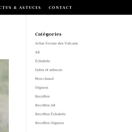
CTUS & ASTUCES
CONTACT
Catégories
Actus Ferme des Volcans
Ail
Échalote
Infos et astuces
Non classé
Oignon
Recettes
Recettes Ail
Recettes Échalote
Recettes Oignon